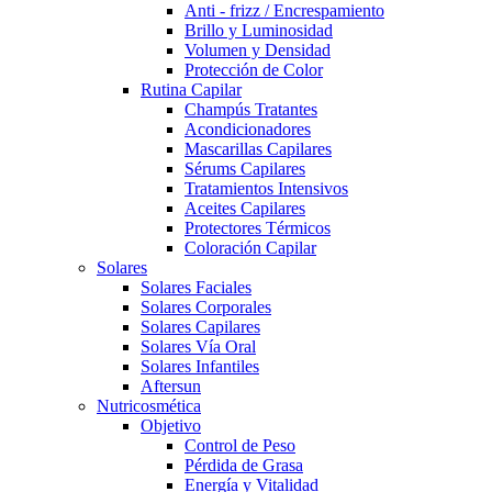
Anti - frizz / Encrespamiento
Brillo y Luminosidad
Volumen y Densidad
Protección de Color
Rutina Capilar
Champús Tratantes
Acondicionadores
Mascarillas Capilares
Sérums Capilares
Tratamientos Intensivos
Aceites Capilares
Protectores Térmicos
Coloración Capilar
Solares
Solares Faciales
Solares Corporales
Solares Capilares
Solares Vía Oral
Solares Infantiles
Aftersun
Nutricosmética
Objetivo
Control de Peso
Pérdida de Grasa
Energía y Vitalidad