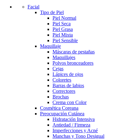
Facial
Tipo de Piel
Piel Normal
Piel Seca
Piel Grasa
Piel Mixta
Piel Sensible
Maquillaje
Máscaras de pestañas
Maquillajes
Polvos bronceadores
Cejas
Lápices de ojos
Coloretes
Barras de labios
Correctores
Brochas
Crema con Color
Cosmética Coreana
Preocupación Cutánea
Hidratación Intensiva
Antiedad / Firmeza
Imperfecciones y Acné
Manchas y Tono Desigual