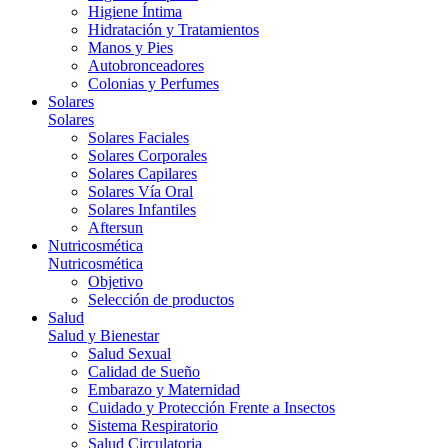
Higiene Íntima
Hidratación y Tratamientos
Manos y Pies
Autobronceadores
Colonias y Perfumes
Solares
Solares
Solares Faciales
Solares Corporales
Solares Capilares
Solares Vía Oral
Solares Infantiles
Aftersun
Nutricosmética
Nutricosmética
Objetivo
Selección de productos
Salud
Salud y Bienestar
Salud Sexual
Calidad de Sueño
Embarazo y Maternidad
Cuidado y Protección Frente a Insectos
Sistema Respiratorio
Salud Circulatoria