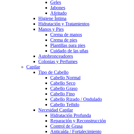
Geles
Jabones
Afeitado
Higiene Íntima
Hidratación y Tratamientos
Manos y Pies
Crema de manos
Crema de pies
Plantillas para pies
Cuidado de las uñas
Autobronceadores
Colonias y Perfumes
Capilar
Tipo de Cabello
Cabello Normal
Cabello Seco
Cabello Graso
Cabello Fino
Cabello Rizado / Ondulado
Cabello Teñido
Necesidad Capilar
Hidratación Profunda
Reparación y Reconstrucción
Control de Grasa
Anticaída / Fortalecimiento