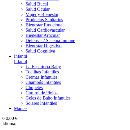
Salud Bucal
Salud Ocular
Mujer y Bienestar
Productos Sanitarios
Bienestar Emocional
Salud Cardiovascular
Bienestar Articular
Defensas / Sistema Inmune
Bienestar Digestivo
Salud Cognitiva
Infantil
Infantil
La Espartería Baby
Toallitas Infantiles
Cremas Infantiles
Champús Infantiles
Chupetes
Control de Piojos
Geles de Baño Infantiles
Solares Infantiles
Marcas
0
0,00 €
Idioma: