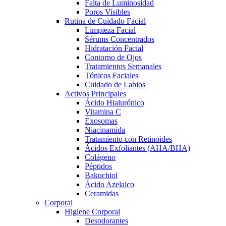
Falta de Luminosidad
Poros Visibles
Rutina de Cuidado Facial
Limpieza Facial
Sérums Concentrados
Hidratación Facial
Contorno de Ojos
Tratamientos Semanales
Tónicos Faciales
Cuidado de Labios
Activos Principales
Ácido Hialurónico
Vitamina C
Exosomas
Niacinamida
Tratamiento con Retinoides
Ácidos Exfoliantes (AHA/BHA)
Colágeno
Péptidos
Bakuchiol
Ácido Azelaico
Ceramidas
Corporal
Higiene Corporal
Desodorantes