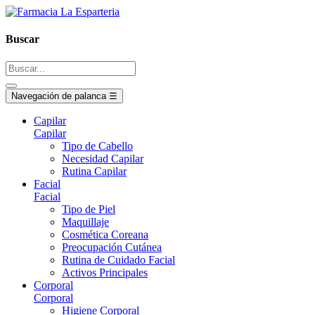
Buscar
Navegación de palanca
☰
Capilar
Capilar
Tipo de Cabello
Necesidad Capilar
Rutina Capilar
Facial
Facial
Tipo de Piel
Maquillaje
Cosmética Coreana
Preocupación Cutánea
Rutina de Cuidado Facial
Activos Principales
Corporal
Corporal
Higiene Corporal